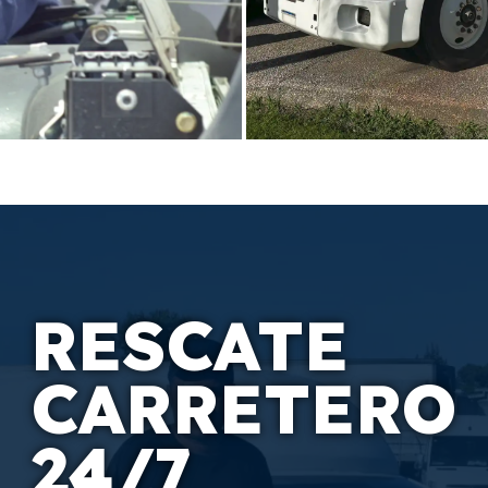
SEMINU
RESCATE
Conoce nuestra gran va
antiza el rendimiento y
seminuevas, con opcione
Personalizadas y flexibl
CARRETERO
CONOCE 
24/7