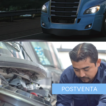
CA
Freightliner, el fabricante de c
Norteamérica. Siempre unidos
POSTVENTA
movimiento, con rentabilidad
CO