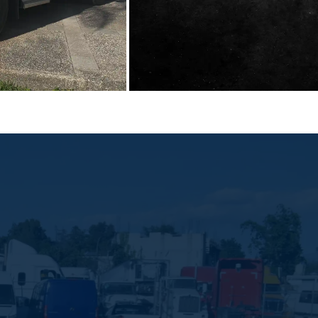
CONOCE MÁS
EVOS
VANES
riedad de unidades
Descubre la versatilidad de
s de financiamiento
las vanes Mercedes-Benz.
es para tu negocio.
CONOCE MÁS
MÁS