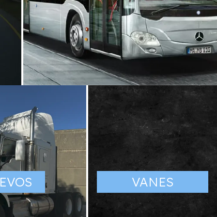
AUTOBUSES
Mercedes-Benz Autobuses México está
comprometido con el desarrollo de tecnología
que permita el monitoreo de puntos clave
EVOS
VANES
para garantizar la seguridad y confianza de
los pasajeros durante los recorridos.