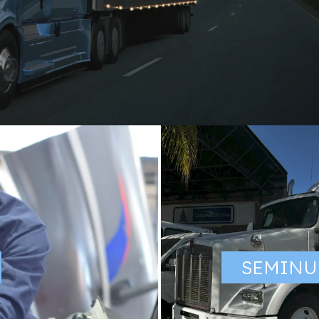
MIONES
amiones y tractocamiones más grande de
 a mantener a México y el mundo en
SEMINU
, respaldo, seguridad y compromiso.
NOCE MÁS